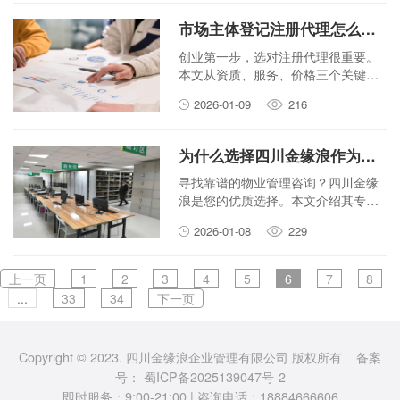
找到适合的教育路径。
市场主体登记注册代理怎么选？这3个关键点必须看
创业第一步，选对注册代理很重要。
本文从资质、服务、价格三个关键
点，教你如何筛选靠谱的市场主体登
2026-01-09
216
记注册代理，让创业少走弯路。
为什么选择四川金缘浪作为您的物业管理咨询合作伙伴？
寻找靠谱的物业管理咨询？四川金缘
浪是您的优质选择。本文介绍其专业
团队、服务优势及成功经验，助您解
2026-01-08
229
决物业难题。
上一页
1
2
3
4
5
6
7
8
...
33
34
下一页
Copyright © 2023. 四川金缘浪企业管理有限公司 版权所有 备案
号：
蜀ICP备2025139047号-2
即时服务：9:00-21:00 | 咨询电话：18884666606