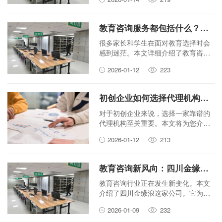
务的快速和稳健发展。
教育咨询服务都包括什么？看看四川金缘浪能提供哪些支持。
很多家长和学生在面对教育选择时会
感到迷茫。本文详细介绍了教育咨询
服务都包括什么，并重点分析了四川
2026-01-12
223
金缘浪能够为学生的升学、学业以及
未来发展提供的具体支持和帮助。
初创企业如何选择代理机构？金缘浪一站式服务助您高效落地
对于初创企业来说，选择一家靠谱的
代理机构至关重要。本文将为您介绍
如何挑选代理机构，以及金缘浪如何
2026-01-12
213
通过一站式服务帮助您高效落地。
教育咨询新风向：四川金缘浪为教育领域提供哪些专业支持？
教育咨询行业正在发生新变化。本文
介绍了四川金缘浪这家公司。它为学
生和家长提供专业的教育服务。内容
2026-01-09
232
包括职业规划和升学指导。帮助大家