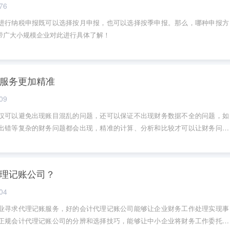
76
进行纳税申报既可以选择按月申报，也可以选择按季申报。那么，哪种申报方
带广大小规模企业对此进行具体了解！
服务更加精准
09
仅可以避免出现账目混乱的问题，还可以保证不出现财务数据不全的问题，如
出错等复杂的财务问题都会出现，精准的计算、分析和比较才可以让财务问题
记账报税的优势是很多的，好的代账人员等同于优秀的财务顾问，所以选择代
全和放心的选择，而且一般对税收和财会法规有较多的了解，对待一些特殊的
清楚的，掌握相关规定的变化也更加地及时。
理记账公司？
04
业寻求代理记账服务，好的会计代理记账公司能够让企业财务工作处理实现事
正规会计代理记账公司的分辨和选择技巧，能够让中小企业将财务工作委托给