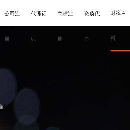
财税百
公司注
代理记
商标注
资质代
科
册
账
册
办