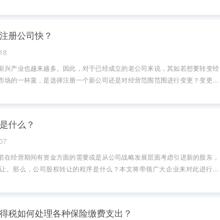
进而使得企业记账报税质量更具保障。在本文中，精诚财税将对这些技巧和选
注册公司快？
18
新兴产业也越来越多。因此，对于已经成立的老公司来说，其如若想要转变经
市场的一杯羹，是选择注册一个新公司还是对经营范围范围进行变更？变更经
接下来，本文将带领大家对此进行详细了解！
是什么？
07
若在经营期间有资金方面的需要或是从公司战略发展层面考虑引进新的股东，
让。那么，公司股权转让的程序是什么？本文将带领广大企业来对此进行了
得税如何处理各种保险缴费支出？