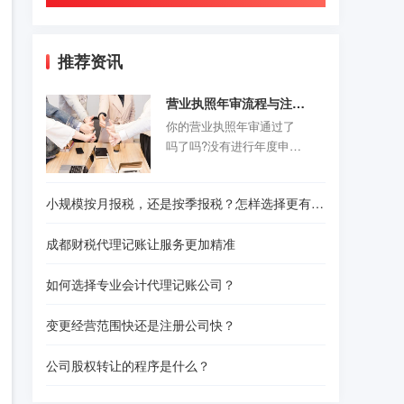
推荐资讯
营业执照年审流程与注意事项
你的营业执照年审通过了
吗了吗?没有进行年度申报
的老板们抓紧时间咯。以
前的旧企业年报制度正式
小规模按月报税，还是按季报税？怎样选择更有利？
取消，改为企业年度报告
公示制度，营业执照年审
成都财税代理记账让服务更加精准
公示时间是每年的1月1日-6
月30结束。精诚财税给诸
如何选择专业会计代理记账公司？
位创业者们准备了一份操
作指南，给那些不是很熟
变更经营范围快还是注册公司快？
悉怎样操作的人作为参
考。请往下看！
公司股权转让的程序是什么？