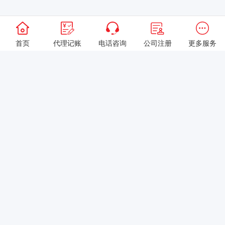
首页
代理记账
电话咨询
公司注册
更多服务
以上就是本站关于[如何选择专业会计代理记账公司？]的详细介绍。
如果您还有什么疑问或需求，请【立即咨询】客服或添加VX:
XXXXXX由我们的专业顾问免费为您解答。