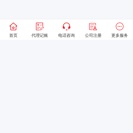
首页
代理记账
电话咨询
公司注册
更多服务
以上就是本站关于[选择商务代理服务时，企业最容易忽略的3个关键
点是什么？]的详细介绍。 如果您还有什么疑问或需求，请【立即咨
询】客服或添加VX: XXXXXX由我们的专业顾问免费为您解答。